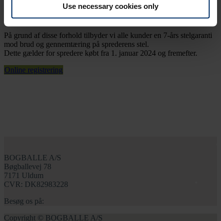
behov for mange driftstimer. I tillæg til den robuste stelkonstruktion
Use necessary cookies only
er sprederen også lakeret i en meget høj standard med den
korrosionsbeskyttende Flexicoat pulverlakering.
På grund af disse forhold tilbyder vi alle kunder en 7-års stelgaranti
mod brud og gennemtæring på sprederens stel.
Dette gælder for spredere købt fra 1. januar 2024 og fremefter.
Online registrering
BOGBALLE A/S
Bøgballevej 78
7171 Uldum
CVR: DK82983228
Besøg os på:
Copyright © BOGBALLE A/S