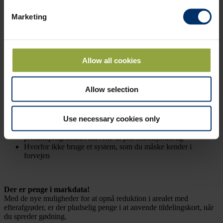
Marketing
Fordele
Allow all cookies
Nem indlæsning af tildelingskort
Automatisk dataudveksling af dokumentationsfiler til Google
Drev
Allow selection
Intet årligt abonnement
Anvend tildelingskort fra f.eks Yara Atfarm, Cropsat osv.
Giv din konsulent direkte adgang til at hente
Use necessary cookies only
dokumentationsfiler direkte fra ”skyen”
I kombination Calibrator Zurf/Totz og Navi App opfylder hele
produktprogrammet kravene til præcisionsjordbrug
Hvorfor ikke bruge et system, som du måske kender i
forvejen
Der er penge i markdata!
Med de nye muligheder for at opnå reduktion i arealet med
efterafgrøder, er der pludselig penge i at anvende tildelingskort, når
du spreder gødning.