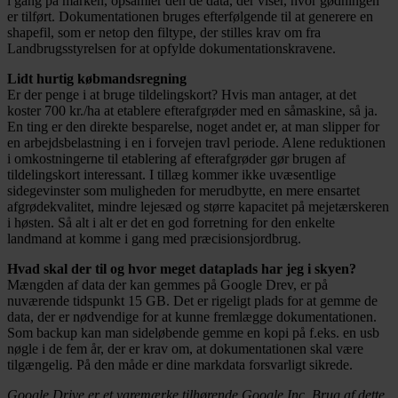
i gang på marken, opsamler den de data, der viser, hvor gødningen
er tilført. Dokumentationen bruges efterfølgende til at generere en
shapefil, som er netop den filtype, der stilles krav om fra
Landbrugsstyrelsen for at opfylde dokumentationskravene.
Lidt hurtig købmandsregning
Er der penge i at bruge tildelingskort? Hvis man antager, at det
koster 700 kr./ha at etablere efterafgrøder med en såmaskine, så ja.
En ting er den direkte besparelse, noget andet er, at man slipper for
en arbejdsbelastning i en i forvejen travl periode. Alene reduktionen
i omkostningerne til etablering af efterafgrøder gør brugen af
tildelingskort interessant. I tillæg kommer ikke uvæsentlige
sidegevinster som muligheden for merudbytte, en mere ensartet
afgrødekvalitet, mindre lejesæd og større kapacitet på mejetærskeren
i høsten. Så alt i alt er det en god forretning for den enkelte
landmand at komme i gang med præcisionsjordbrug.
Hvad skal der til og hvor meget dataplads har jeg i skyen?
Mængden af data der kan gemmes på Google Drev, er på
nuværende tidspunkt 15 GB. Det er rigeligt plads for at gemme de
data, der er nødvendige for at kunne fremlægge dokumentationen.
Som backup kan man sideløbende gemme en kopi på f.eks. en usb
nøgle i de fem år, der er krav om, at dokumentationen skal være
tilgængelig. På den måde er dine markdata forsvarligt sikrede.
Google Drive er et varemærke tilhørende Google Inc. Brug af dette