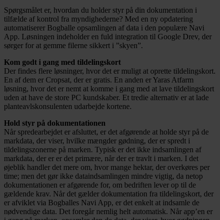
Spørgsmålet er, hvordan du holder styr på din dokumentation i
tilfælde af kontrol fra myndighederne? Med en ny opdatering
automatiserer Bogballe opsamlingen af data i den populære Navi
App. Løsningen indeholder en fuld integration til Google Drev, der
sørger for at gemme filerne sikkert i ”skyen”.
Kom godt i gang med tildelingskort
Der findes flere løsninger, hvor det er muligt at oprette tildelingskort.
En af dem er Cropsat, der er gratis. En anden er Yaras Atfarm
løsning, hvor det er nemt at komme i gang med at lave tildelingskort
uden at have de store PC kundskaber. Et tredie alternativ er at lade
planteavlskonsulenten udarbejde kortene.
Hold styr på dokumentationen
Når spredearbejdet er afsluttet, er det afgørende at holde styr på de
markdata, der viser, hvilke mængder gødning, der er spredt i
tildelingszonerne på marken. Typisk er det ikke indsamlingen af
markdata, der er er det primære, når der er travlt i marken. I det
øjeblik handler det mere om, hvor mange hektar, der overkøres per
time; men det gør ikke dataindsamlingen mindre vigtig, da netop
dokumentationen er afgørende for, om bedriften lever op til de
gældende krav. Når det gælder dokumentation fra tildelingskort, der
er afviklet via Bogballes Navi App, er det enkelt at indsamle de
nødvendige data. Det foregår nemlig helt automatisk. Når app’en er